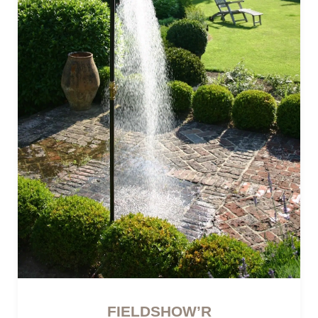
CÔTÉ LUMIÈRE
Lampes mobiles
Lampes filaires
CUISINES ET PIQUE-NIQUE
Accessoires de pique-nique
SERRES ET ABRIS
Cabanes / cabines
FIELDSHOW’R