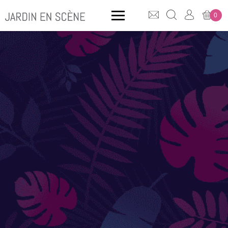
0
QUE CHERCHEZ-VOUS ?
CLICK & COLLECT
MOBILIER OUTDOOR
Bancs
Rangements
ACCESSOIRES