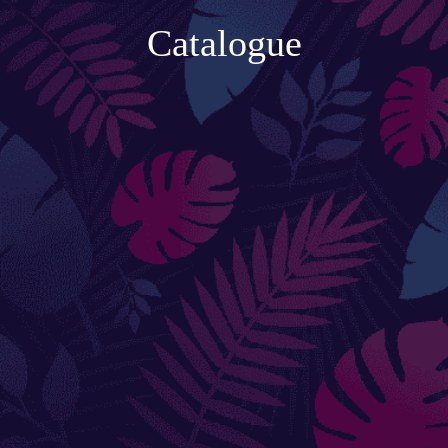
Accessoires de jardinage
Catalogue
Boites aux lettres
Enceintes extérieures
BACS ET JARDINIÈRES
Jarres / Vases
Potager
Pots / Bacs
Pots XXL
CÔTÉ EAU