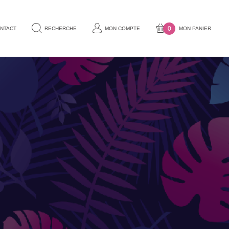
0
NTACT
RECHERCHE
MON COMPTE
MON PANIER
VOTRE
PANIER
EST
 STATUES
CÔTÉ LUMIÈRE
VIDE.
Lampes mobiles
Lampes filaires
BRAGE
CUISINES ET PIQUE-NIQUE
Accessoires de pique-nique