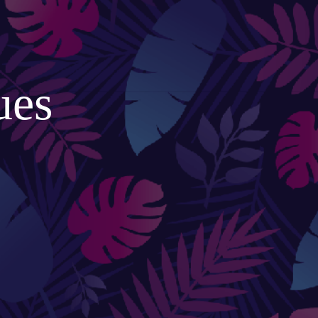
SERRES ET ABRIS
ues
Cabanes / cabines