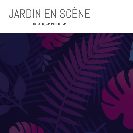
BOUTIQUE EN LIGNE
QUE CHERCHEZ-VOUS ?
CLICK & COLLECT
BACS E
Jarres 
Potager
MOBILIER OUTDOOR
Pots / 
Bancs
Pots X
Rangements