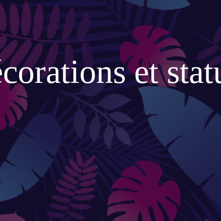
AU
Parasols droits
s
Voiles
Accessoires et pieds
corations et stat