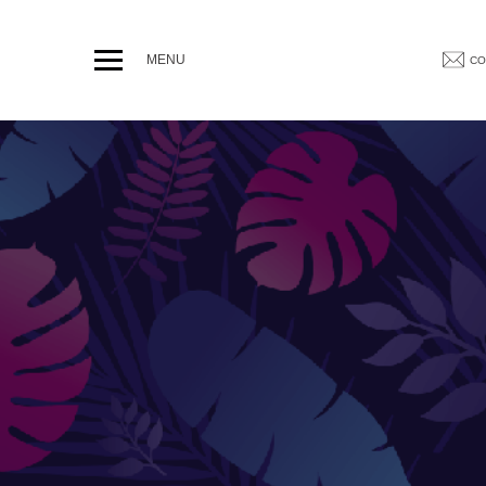
MENU
CO
T JARDINIÈRES
DÉCORATIONS ET
/ Vases
Animaux
Statues personnages
Bacs
XL
PARASOLS & OM
Parasols déportés