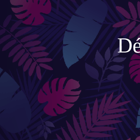
CÔTÉ E
ACCESSOIRES
Douche
Accessoires de jardinage
Boites aux lettres
Dé
Enceintes extérieures