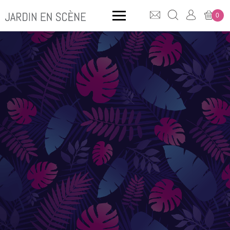
0
QUE CHERCHEZ-VOUS ?
CLICK & COLLECT
MOBILIER OUTDOOR
Bancs
Rangements
ACCESSOIRES