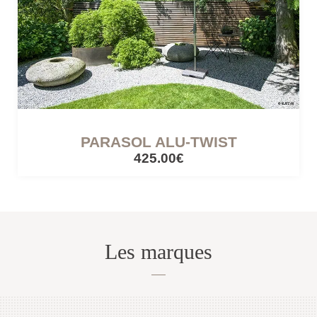
CÔTÉ LUMIÈRE
Lampes mobiles
Lampes filaires
PARASOL ALU-TWIST
425.00€
CUISINES ET PIQUE-NIQUE
Accessoires de pique-nique
Les marques
SERRES ET ABRIS
Cabanes / cabines