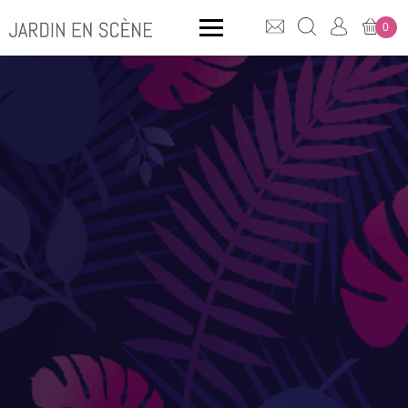
0
QUE CHERCHEZ-VOUS ?
CLICK & COLLECT
MOBILIER OUTDOOR
Bancs
Rangements
ACCESSOIRES