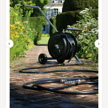
CÔTÉ LUMIÈRE
Lampes mobiles
Lampes filaires
CUISINES ET PIQUE-NIQUE
Accessoires de pique-nique
SERRES ET ABRIS
Cabanes / cabines