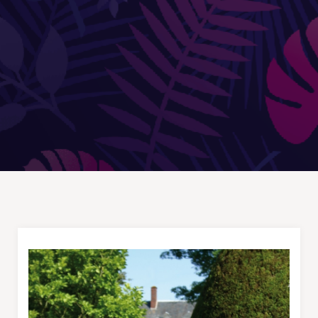
Douches
DÉCORATIONS ET STATUES
Animaux
Statues personnages
PARASOLS & OMBRAGE
Parasols déportés
Parasols droits
Voiles
Accessoires et pieds