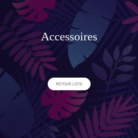
Accessoires de jardinage
Boites aux lettres
Enceintes extérieures
Accessoires
BACS ET JARDINIÈRES
Jarres / Vases
Potager
RETOUR LISTE
Pots / Bacs
Pots XXL
CÔTÉ EAU