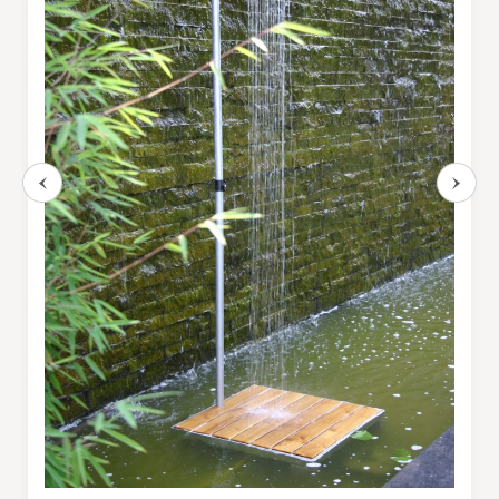
CÔTÉ LUMIÈRE
Lampes mobiles
Lampes filaires
CUISINES ET PIQUE-NIQUE
Accessoires de pique-nique
SERRES ET ABRIS
Cabanes / cabines