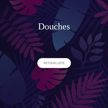
Accessoires de jardinage
Boites aux lettres
Douches
Enceintes extérieures
BACS ET JARDINIÈRES
Jarres / Vases
RETOUR LISTE
Potager
Pots / Bacs
Pots XXL
CÔTÉ EAU