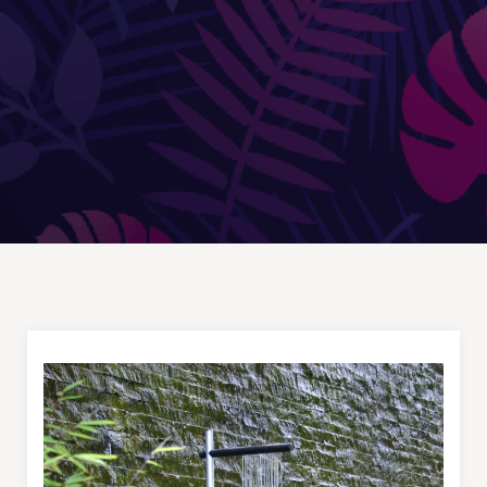
Douches
DÉCORATIONS ET STATUES
Animaux
Statues personnages
PARASOLS & OMBRAGE
Parasols déportés
Parasols droits
Voiles
Accessoires et pieds