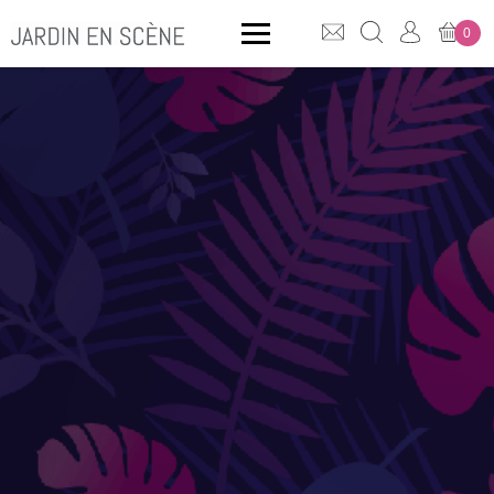
0
QUE CHERCHEZ-VOUS ?
CLICK & COLLECT
MOBILIER OUTDOOR
Bancs
Rangements
ACCESSOIRES