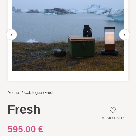
CÔTÉ LUMIÈRE
Lampes mobiles
Lampes filaires
CUISINES ET PIQUE-NIQUE
Accessoires de pique-nique
Accueil
/
Catalogue
/
Fresh
Fresh
SERRES ET ABRIS
MÉMORISER
Cabanes / cabines
595.00
€