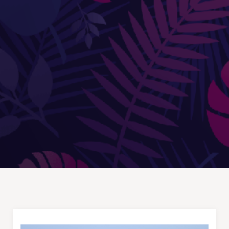
Douches
DÉCORATIONS ET STATUES
Animaux
Statues personnages
PARASOLS & OMBRAGE
Parasols déportés
Parasols droits
Voiles
Accessoires et pieds