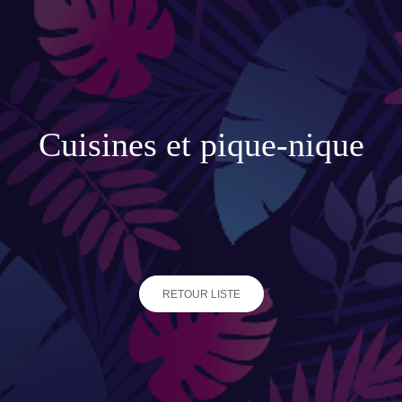
Accessoires de jardinage
Boites aux lettres
Enceintes extérieures
Cuisines et pique-nique
BACS ET JARDINIÈRES
Jarres / Vases
Potager
Pots / Bacs
RETOUR LISTE
Pots XXL
CÔTÉ EAU