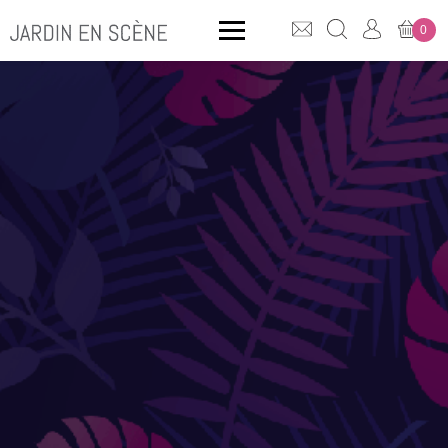
0
QUE CHERCHEZ-VOUS ?
CLICK & COLLECT
MOBILIER OUTDOOR
Bancs
Rangements
ACCESSOIRES