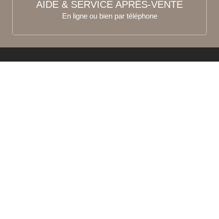
AIDE & SERVICE APRÈS-VENTE
En ligne ou bien par téléphone
RECEVEZ LA NEWSLETTER
Joignez-nous par
tél au 04 74 03 30 00