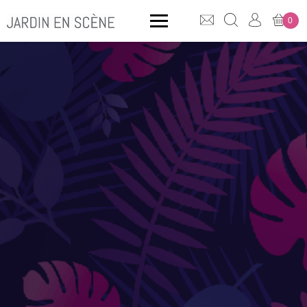
0
QUE CHERCHEZ-VOUS ?
CLICK & COLLECT
MOBILIER OUTDOOR
Bancs
Rangements
ACCESSOIRES