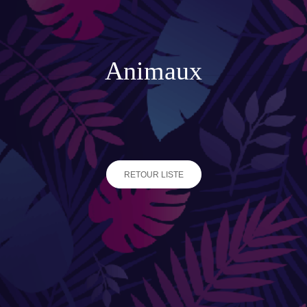
Accessoires de jardinage
Boites aux lettres
Animaux
Enceintes extérieures
BACS ET JARDINIÈRES
Jarres / Vases
RETOUR LISTE
Potager
Pots / Bacs
Pots XXL
CÔTÉ EAU