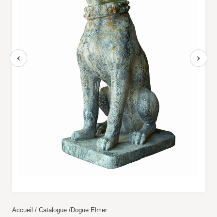
CÔTÉ LUMIÈRE
Lampes mobiles
Lampes filaires
CUISINES ET PIQUE-NIQUE
Accessoires de pique-nique
SERRES ET ABRIS
Cabanes / cabines
Accueil
/
Catalogue
/
Dogue Elmer