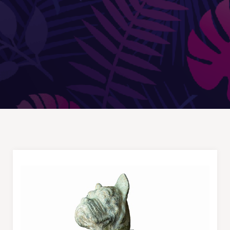
Douches
DÉCORATIONS ET STATUES
Animaux
Statues personnages
PARASOLS & OMBRAGE
Parasols déportés
Parasols droits
Voiles
Accessoires et pieds