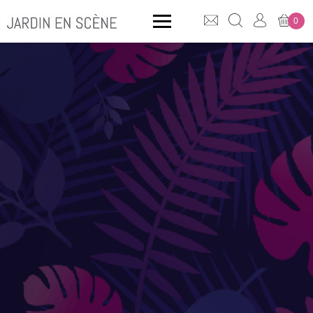
0
QUE CHERCHEZ-VOUS ?
CLICK & COLLECT
MOBILIER OUTDOOR
Bancs
Rangements
ACCESSOIRES