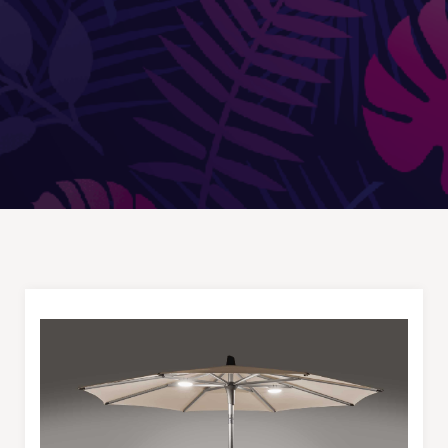
Douches
DÉCORATIONS ET STATUES
Animaux
Statues personnages
PARASOLS & OMBRAGE
Parasols déportés
Parasols droits
Voiles
Accessoires et pieds