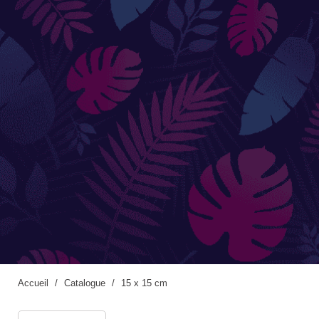
Accessoires de jardinage
Boites aux lettres
Enceintes extérieures
BACS ET JARDINIÈRES
Jarres / Vases
Potager
Pots / Bacs
Pots XXL
Accueil
Catalogue
15 x 15 cm
CÔTÉ EAU