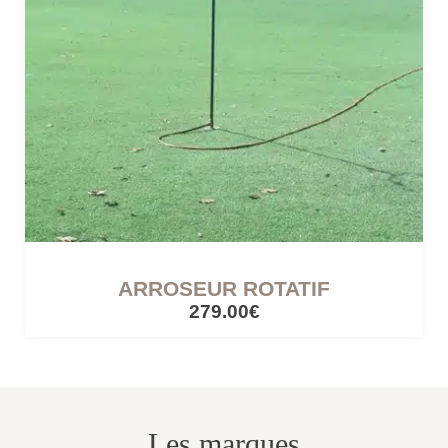
CÔTÉ LUMIÈRE
Lampes mobiles
Lampes filaires
CUISINES ET PIQUE-NIQUE
Accessoires de pique-nique
ARROSEUR ROTATIF
279.00€
SERRES ET ABRIS
Cabanes / cabines
Les marques