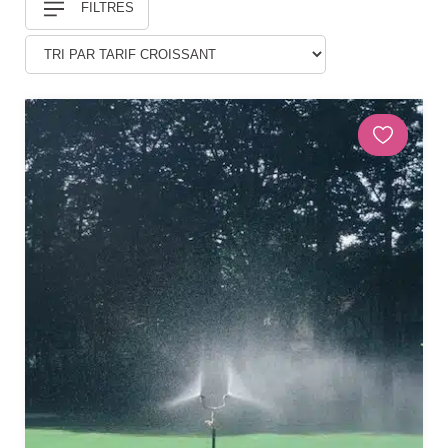
FILTRES
Douches
DÉCORATIONS ET STATUES
Animaux
Statues personnages
PARASOLS & OMBRAGE
Parasols déportés
Parasols droits
Voiles
Accessoires et pieds