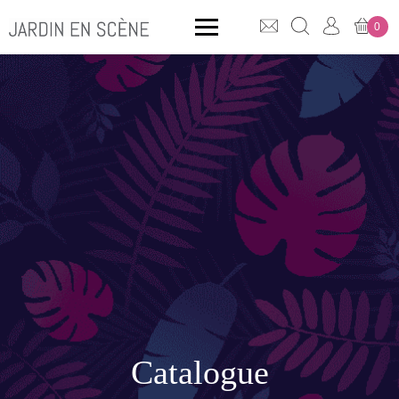
0
QUE CHERCHEZ-VOUS ?
CLICK & COLLECT
MOBILIER OUTDOOR
Bancs
Rangements
Catalogue
ACCESSOIRES