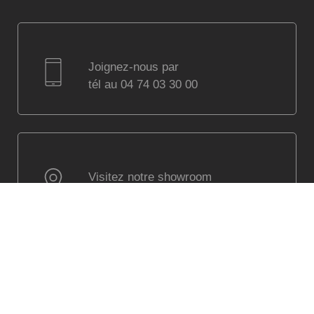
Joignez-nous par
tél au 04 74 03 30 00
Visitez notre showroom
à Villefranche sur Saône
(Lyon) parking assuré
Visitez notre jardin