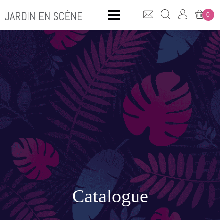
0
QUE CHERCHEZ-VOUS ?
CLICK & COLLECT
MOBILIER OUTDOOR
Bancs
Rangements
Catalogue
ACCESSOIRES