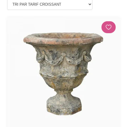
Douches
DÉCORATIONS ET STATUES
Animaux
Statues personnages
PARASOLS & OMBRAGE
Parasols déportés
Parasols droits
Voiles
Accessoires et pieds