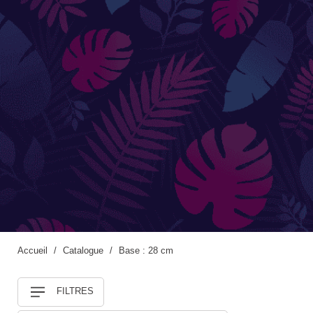
Accessoires de jardinage
Boites aux lettres
Enceintes extérieures
BACS ET JARDINIÈRES
Jarres / Vases
Potager
Pots / Bacs
Pots XXL
Accueil
Catalogue
Base : 28 cm
FILTRES
CÔTÉ EAU