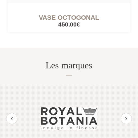
VASE OCTOGONAL
CÔTÉ LUMIÈRE
450.00€
Lampes mobiles
Lampes filaires
Les marques
CUISINES ET PIQUE-NIQUE
Accessoires de pique-nique
SERRES ET ABRIS
Cabanes / cabines