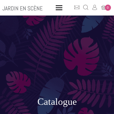
0
QUE CHERCHEZ-VOUS ?
CLICK & COLLECT
MOBILIER OUTDOOR
Bancs
Rangements
Catalogue
ACCESSOIRES