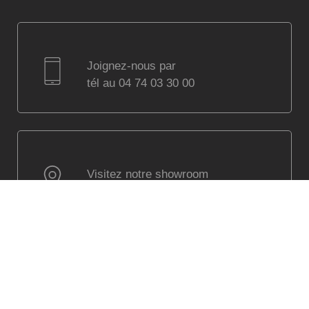
Joignez-nous par
tél au 04 74 03 30 00
Visitez notre showroom
à Villefranche sur Saône
(Lyon) parking assuré
Visitez notre jardin