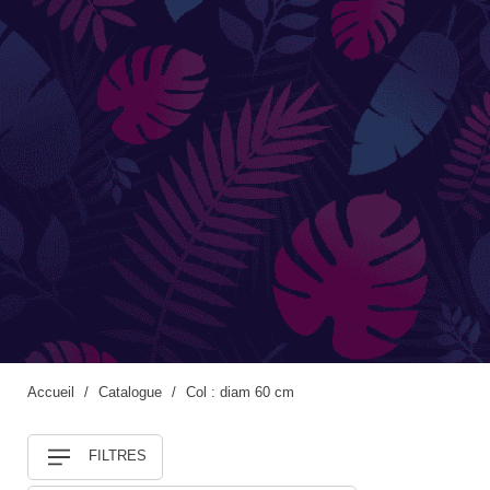
Accessoires de jardinage
Boites aux lettres
Enceintes extérieures
BACS ET JARDINIÈRES
Jarres / Vases
Potager
Pots / Bacs
Pots XXL
Accueil
Catalogue
Col : diam 60 cm
FILTRES
CÔTÉ EAU