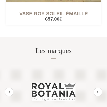
VASE ROY SOLEIL ÉMAILLÉ
CÔTÉ LUMIÈRE
657.00€
Lampes mobiles
Lampes filaires
Les marques
CUISINES ET PIQUE-NIQUE
Accessoires de pique-nique
SERRES ET ABRIS
Cabanes / cabines