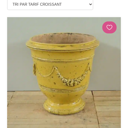
Douches
DÉCORATIONS ET STATUES
Animaux
Statues personnages
PARASOLS & OMBRAGE
Parasols déportés
Parasols droits
Voiles
Accessoires et pieds