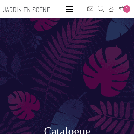
0
QUE CHERCHEZ-VOUS ?
CLICK & COLLECT
MOBILIER OUTDOOR
Bancs
Rangements
Catalogue
ACCESSOIRES