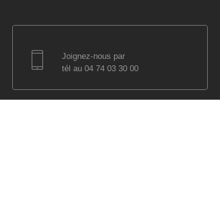
Joignez-nous par
tél au 04 74 03 30 00
Visitez notre showroom
à Villefranche sur Saône
(Lyon) parking assuré