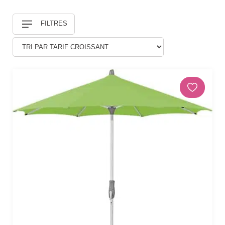
Douches
FILTRES
DÉCORATIONS ET STATUES
Animaux
Statues personnages
PARASOLS & OMBRAGE
Parasols déportés
Parasols droits
Voiles
Accessoires et pieds