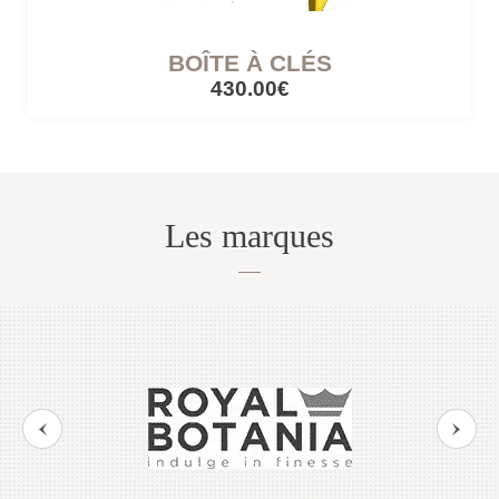
BOÎTE À CLÉS
CÔTÉ LUMIÈRE
430.00€
Lampes mobiles
Lampes filaires
Les marques
CUISINES ET PIQUE-NIQUE
Accessoires de pique-nique
SERRES ET ABRIS
Cabanes / cabines