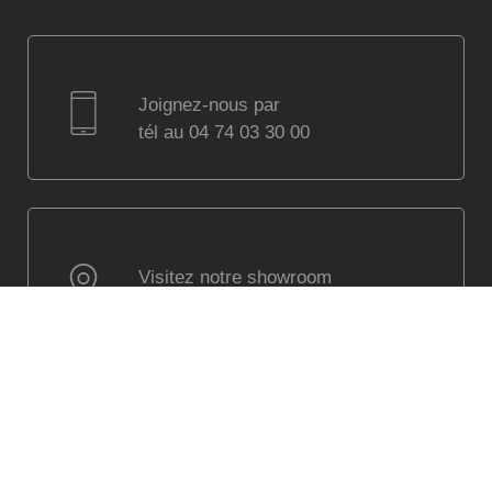
Joignez-nous par
tél au 04 74 03 30 00
Visitez notre showroom
à Villefranche sur Saône
(Lyon) parking assuré
Visitez notre jardin