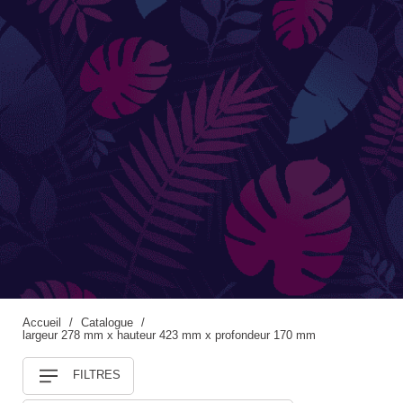
Accessoires de jardinage
Boites aux lettres
Enceintes extérieures
BACS ET JARDINIÈRES
Jarres / Vases
Potager
Pots / Bacs
Pots XXL
Accueil
Catalogue
largeur 278 mm x hauteur 423 mm x profondeur 170 mm
FILTRES
CÔTÉ EAU