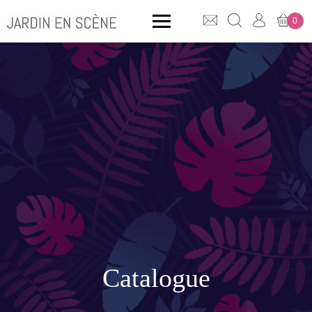
0
QUE CHERCHEZ-VOUS ?
CLICK & COLLECT
MOBILIER OUTDOOR
Bancs
Rangements
Catalogue
ACCESSOIRES