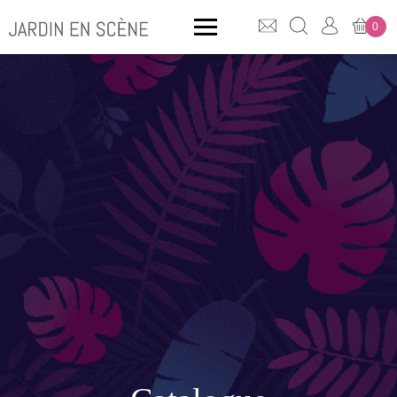
0
QUE CHERCHEZ-VOUS ?
CLICK & COLLECT
MOBILIER OUTDOOR
Bancs
Rangements
ACCESSOIRES