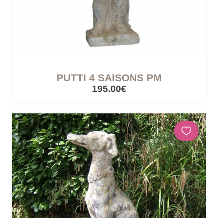
CÔTÉ LUMIÈRE
Lampes mobiles
Lampes filaires
PUTTI 4 SAISONS PM
195.00€
CUISINES ET PIQUE-NIQUE
Accessoires de pique-nique
SERRES ET ABRIS
Cabanes / cabines