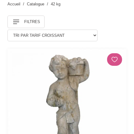
Accueil
Catalogue
42 kg
Douches
FILTRES
DÉCORATIONS ET STATUES
Animaux
Statues personnages
PARASOLS & OMBRAGE
Parasols déportés
Parasols droits
Voiles
Accessoires et pieds