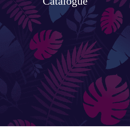
Catalogue
Accessoires de jardinage
Boites aux lettres
Enceintes extérieures
BACS ET JARDINIÈRES
Jarres / Vases
Potager
Pots / Bacs
Pots XXL
CÔTÉ EAU