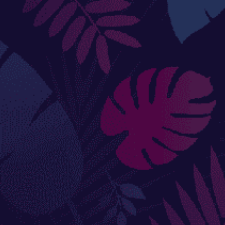
Douches
DÉCORATIONS ET STATUES
Animaux
Statues personnages
PARASOLS & OMBRAGE
Parasols déportés
Parasols droits
Voiles
Accessoires et pieds