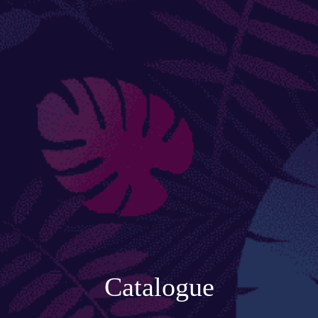
Accessoires de jardinage
Boites aux lettres
Enceintes extérieures
BACS ET JARDINIÈRES
Jarres / Vases
Potager
Pots / Bacs
Pots XXL
Catalogue
CÔTÉ EAU