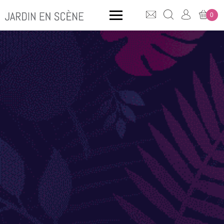
0
QUE CHERCHEZ-VOUS ?
CLICK & COLLECT
MOBILIER OUTDOOR
Bancs
Rangements
ACCESSOIRES