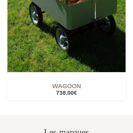
CÔTÉ LUMIÈRE
Lampes mobiles
Lampes filaires
CUISINES ET PIQUE-NIQUE
Accessoires de pique-nique
WAGOON
738.00€
SERRES ET ABRIS
Cabanes / cabines
Les marques