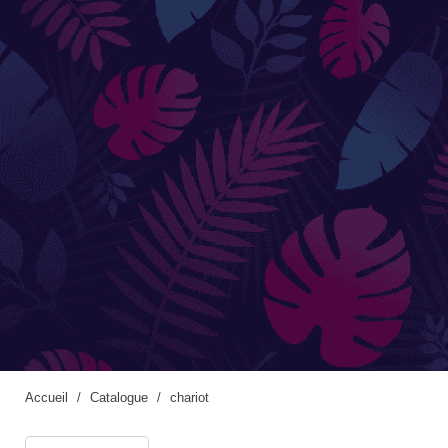
Accessoires de jardinage
Boites aux lettres
Enceintes extérieures
BACS ET JARDINIÈRES
Jarres / Vases
Potager
Pots / Bacs
Pots XXL
Accueil
Catalogue
chariot
CÔTÉ EAU