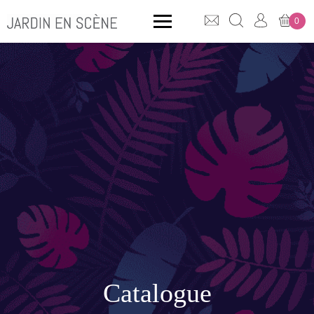
0
QUE CHERCHEZ-VOUS ?
CLICK & COLLECT
MOBILIER OUTDOOR
Bancs
Rangements
Catalogue
ACCESSOIRES