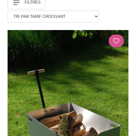
FILTRES
Douches
DÉCORATIONS ET STATUES
Animaux
Statues personnages
PARASOLS & OMBRAGE
Parasols déportés
Parasols droits
Voiles
Accessoires et pieds