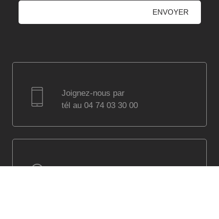
Joignez-nous par
tél au 04 74 03 30 00
Visitez notre showroom
à Villefranche sur Saône
(Lyon) parking assuré