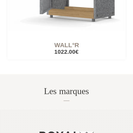
CÔTÉ LUMIÈRE
Lampes mobiles
Lampes filaires
WALL°R
1022.00€
CUISINES ET PIQUE-NIQUE
Accessoires de pique-nique
Les marques
SERRES ET ABRIS
Cabanes / cabines