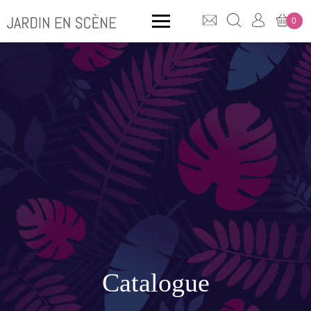
0
QUE CHERCHEZ-VOUS ?
CLICK & COLLECT
MOBILIER OUTDOOR
Bancs
Rangements
Catalogue
ACCESSOIRES