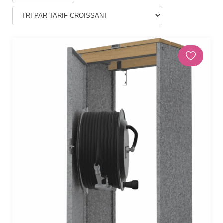
Douches
DÉCORATIONS ET STATUES
Animaux
Statues personnages
PARASOLS & OMBRAGE
Parasols déportés
Parasols droits
Voiles
Accessoires et pieds