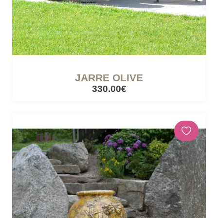
CÔTÉ LUMIÈRE
Lampes mobiles
Lampes filaires
JARRE OLIVE
330.00€
CUISINES ET PIQUE-NIQUE
Accessoires de pique-nique
SERRES ET ABRIS
Cabanes / cabines