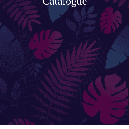
Catalogue
Accessoires de jardinage
Boites aux lettres
Enceintes extérieures
BACS ET JARDINIÈRES
Jarres / Vases
Potager
Pots / Bacs
Pots XXL
CÔTÉ EAU