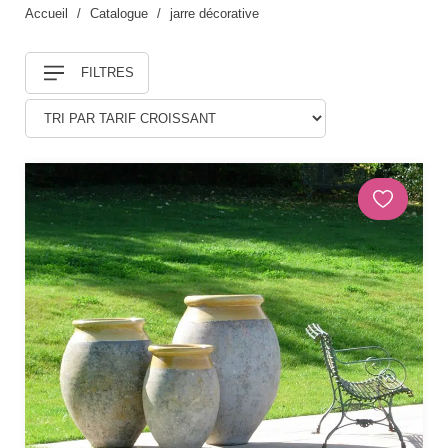
Accueil
Catalogue
jarre décorative
Douches
FILTRES
DÉCORATIONS ET STATUES
Animaux
Statues personnages
PARASOLS & OMBRAGE
Parasols déportés
Parasols droits
Voiles
Accessoires et pieds