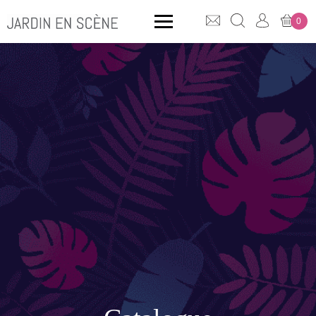
0
QUE CHERCHEZ-VOUS ?
CLICK & COLLECT
MOBILIER OUTDOOR
Bancs
Rangements
ACCESSOIRES