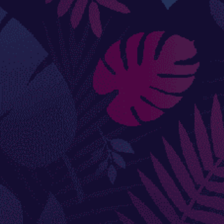
Douches
DÉCORATIONS ET STATUES
Animaux
Statues personnages
PARASOLS & OMBRAGE
Parasols déportés
Parasols droits
Voiles
Accessoires et pieds