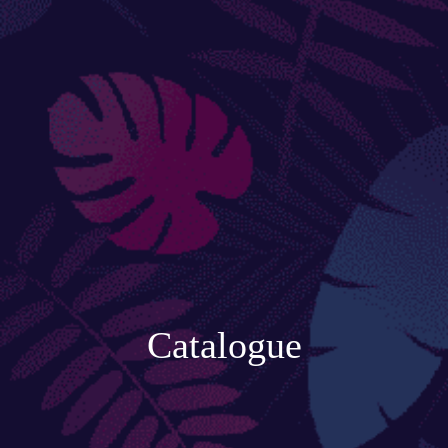
Accessoires de jardinage
Boites aux lettres
Enceintes extérieures
BACS ET JARDINIÈRES
Jarres / Vases
Potager
Pots / Bacs
Catalogue
Pots XXL
CÔTÉ EAU