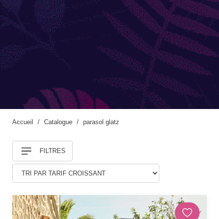
CÔTÉ LUMIÈRE
Lampes mobiles
Lampes filaires
CUISINES ET PIQUE-NIQUE
Accueil
Catalogue
parasol glatz
Accessoires de pique-nique
FILTRES
SERRES ET ABRIS
Cabanes / cabines