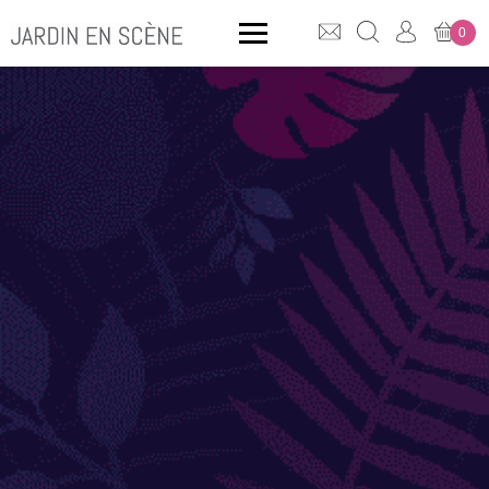
0
QUE CHERCHEZ-VOUS ?
CLICK & COLLECT
MOBILIER OUTDOOR
Bancs
Rangements
ACCESSOIRES