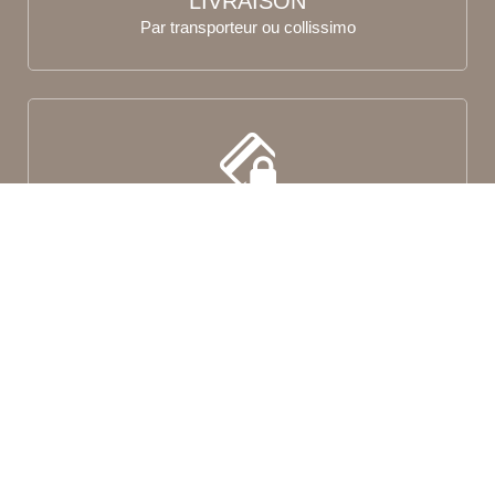
LIVRAISON
Par transporteur ou collissimo
PAIMENT SÉCURISÉ
Paiement en plusieurs fois sans frais
AIDE & SERVICE APRÈS-VENTE
En ligne ou bien par téléphone