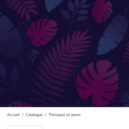
Accessoires de jardinage
Boites aux lettres
Enceintes extérieures
BACS ET JARDINIÈRES
Jarres / Vases
Potager
Pots / Bacs
Pots XXL
Accueil
Catalogue
Perroquet en pierre
CÔTÉ EAU