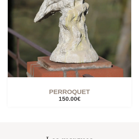
CÔTÉ LUMIÈRE
Lampes mobiles
Lampes filaires
CUISINES ET PIQUE-NIQUE
Accessoires de pique-nique
PERROQUET
150.00€
SERRES ET ABRIS
Cabanes / cabines