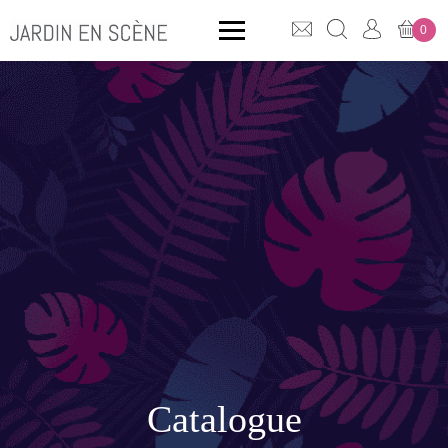
0
QUE CHERCHEZ-VOUS ?
CLICK & COLLECT
MOBILIER OUTDOOR
Bancs
Rangements
Catalogue
ACCESSOIRES