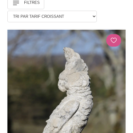
FILTRES
Douches
DÉCORATIONS ET STATUES
Animaux
Statues personnages
PARASOLS & OMBRAGE
Parasols déportés
Parasols droits
Voiles
Accessoires et pieds