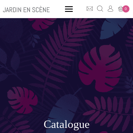
0
QUE CHERCHEZ-VOUS ?
CLICK & COLLECT
MOBILIER OUTDOOR
Bancs
Rangements
Catalogue
ACCESSOIRES