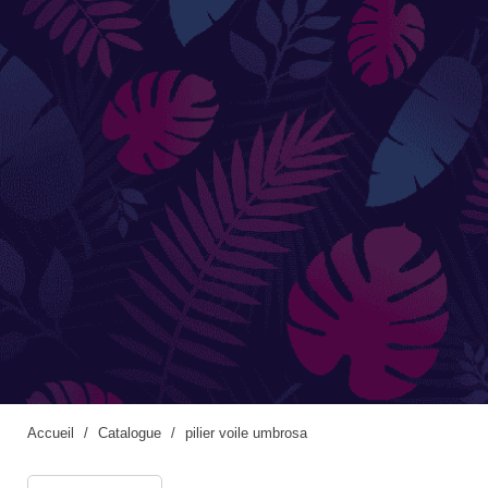
Accessoires de jardinage
Boites aux lettres
Enceintes extérieures
BACS ET JARDINIÈRES
Jarres / Vases
Potager
Pots / Bacs
Pots XXL
Accueil
Catalogue
pilier voile umbrosa
CÔTÉ EAU