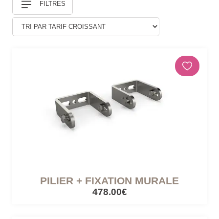
FILTRES
Douches
DÉCORATIONS ET STATUES
Animaux
Statues personnages
PARASOLS & OMBRAGE
Parasols déportés
Parasols droits
PILIER + FIXATION MURALE
Voiles
478.00€
Accessoires et pieds