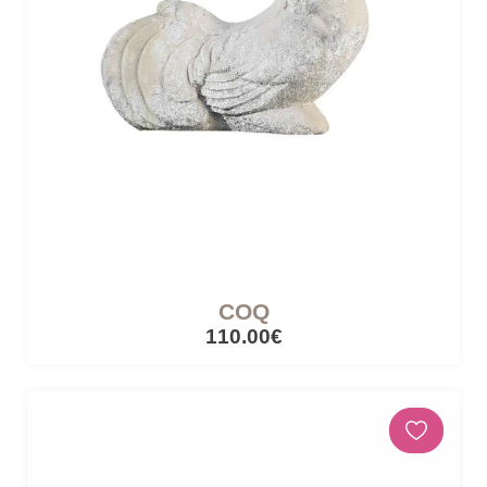
CÔTÉ LUMIÈRE
Lampes mobiles
Lampes filaires
CUISINES ET PIQUE-NIQUE
Accessoires de pique-nique
COQ
110.00€
SERRES ET ABRIS
Cabanes / cabines