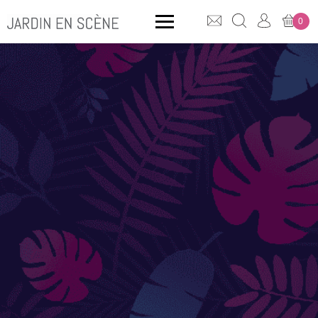
0
QUE CHERCHEZ-VOUS ?
CLICK & COLLECT
MOBILIER OUTDOOR
Bancs
Rangements
ACCESSOIRES