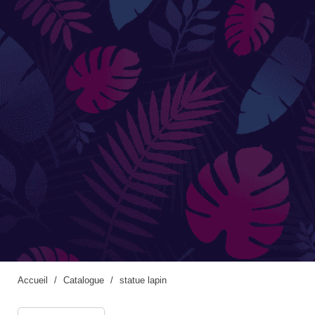
Accessoires de jardinage
Boites aux lettres
Enceintes extérieures
BACS ET JARDINIÈRES
Jarres / Vases
Potager
Pots / Bacs
Pots XXL
Accueil
Catalogue
statue lapin
CÔTÉ EAU