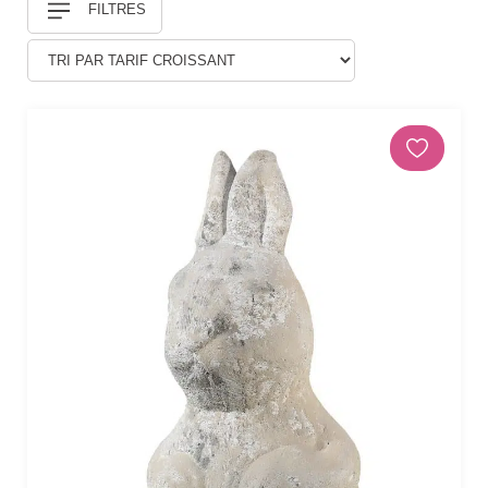
FILTRES
Douches
DÉCORATIONS ET STATUES
Animaux
Statues personnages
PARASOLS & OMBRAGE
Parasols déportés
Parasols droits
Voiles
Accessoires et pieds