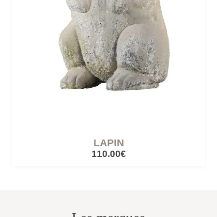
CÔTÉ LUMIÈRE
Lampes mobiles
Lampes filaires
CUISINES ET PIQUE-NIQUE
Accessoires de pique-nique
LAPIN
110.00€
SERRES ET ABRIS
Cabanes / cabines