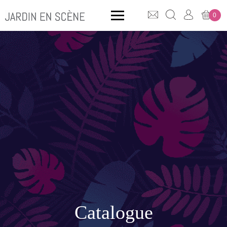
0
QUE CHERCHEZ-VOUS ?
CLICK & COLLECT
MOBILIER OUTDOOR
Bancs
Rangements
Catalogue
ACCESSOIRES