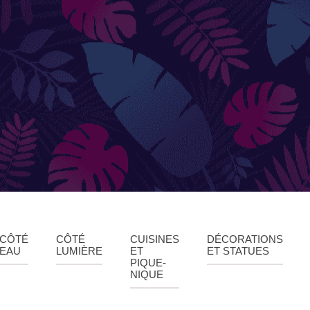
AU
Parasols droits
s
Voiles
Accessoires et pieds
CÔTÉ
CÔTÉ
CUISINES
DÉCORATIONS
EAU
LUMIÈRE
ET
ET STATUES
PIQUE-
NIQUE