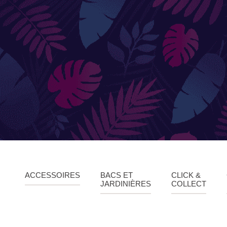
CÔTÉ E
ACCESSOIRES
Douche
Accessoires de jardinage
Boites aux lettres
Enceintes extérieures
ACCESSOIRES
BACS ET
CLICK &
JARDINIÈRES
COLLECT