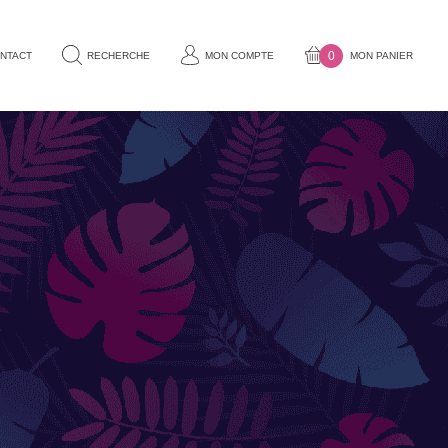
0
NTACT
RECHERCHE
MON COMPTE
MON PANIER
VOTRE
PANIER
EST
 STATUES
CÔTÉ LUMIÈRE
VIDE.
Lampes mobiles
Lampes filaires
BRAGE
CUISINES ET PIQUE-NIQUE
Accessoires de pique-nique