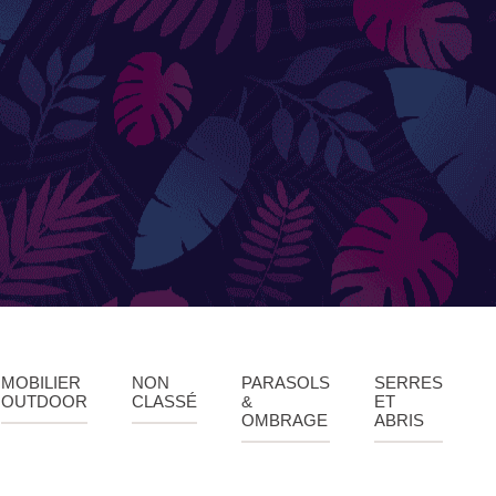
SERRES ET ABRIS
Cabanes / cabines
MOBILIER
NON
PARASOLS
SERRES
OUTDOOR
CLASSÉ
&
ET
OMBRAGE
ABRIS