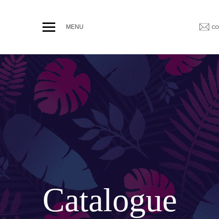
MENU
CO
T JARDINIÈRES
DÉCORATIONS ET
/ Vases
Animaux
Statues personnages
Bacs
Catalogue
XL
PARASOLS & OM
Parasols déportés