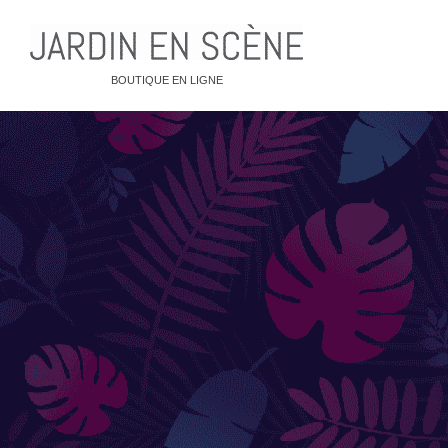
BOUTIQUE EN LIGNE
QUE CHERCHEZ-VOUS ?
CLICK & COLLECT
BACS E
Jarres 
Potager
MOBILIER OUTDOOR
Pots / 
Bancs
Pots X
Rangements