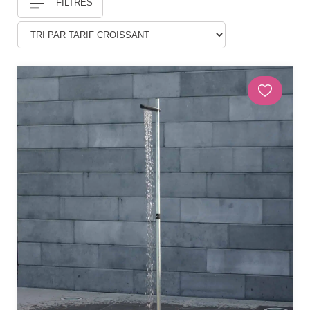
FILTRES
Douches
DÉCORATIONS ET STATUES
Animaux
Statues personnages
PARASOLS & OMBRAGE
Parasols déportés
Parasols droits
Voiles
Accessoires et pieds