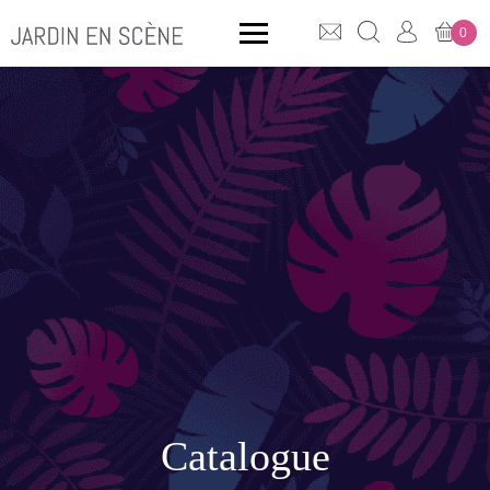
0
QUE CHERCHEZ-VOUS ?
CLICK & COLLECT
MOBILIER OUTDOOR
Bancs
Rangements
Catalogue
ACCESSOIRES