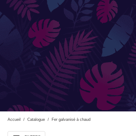
Accessoires de jardinage
Boites aux lettres
Enceintes extérieures
BACS ET JARDINIÈRES
Jarres / Vases
Potager
Pots / Bacs
Pots XXL
Accueil
Catalogue
Fer galvanisé à chaud
CÔTÉ EAU