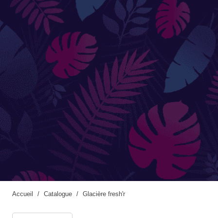
Accessoires de jardinage
Boites aux lettres
Enceintes extérieures
BACS ET JARDINIÈRES
Jarres / Vases
Potager
Pots / Bacs
Pots XXL
Accueil
Catalogue
Glacière fresh'r
CÔTÉ EAU