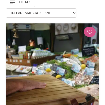
FILTRES
Douches
DÉCORATIONS ET STATUES
Animaux
Statues personnages
PARASOLS & OMBRAGE
Parasols déportés
Parasols droits
Voiles
Accessoires et pieds