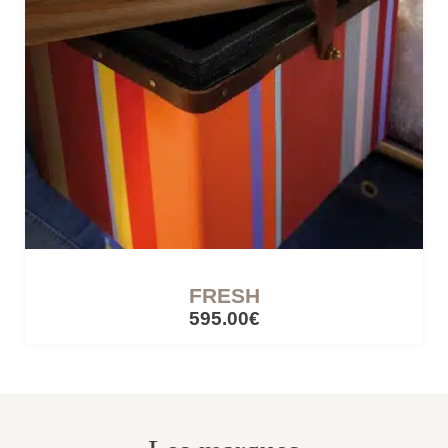
CÔTÉ LUMIÈRE
Lampes mobiles
Lampes filaires
CUISINES ET PIQUE-NIQUE
Accessoires de pique-nique
FRESH
595.00€
SERRES ET ABRIS
Cabanes / cabines