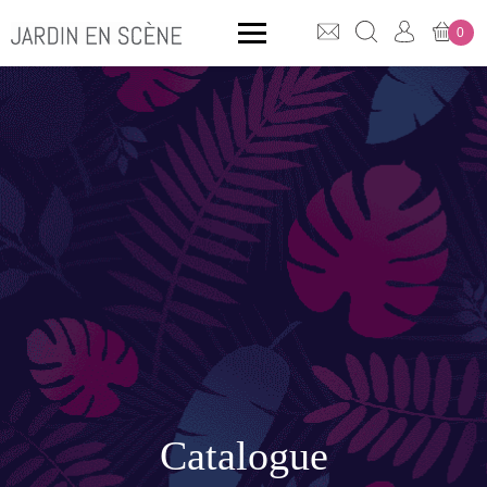
0
QUE CHERCHEZ-VOUS ?
CLICK & COLLECT
MOBILIER OUTDOOR
Bancs
Rangements
Catalogue
ACCESSOIRES