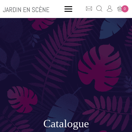
0
QUE CHERCHEZ-VOUS ?
CLICK & COLLECT
MOBILIER OUTDOOR
Bancs
Rangements
Catalogue
ACCESSOIRES