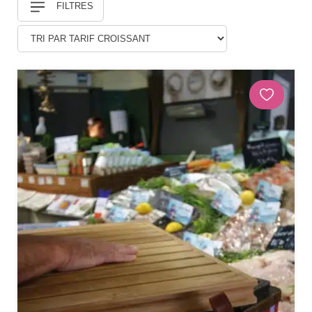
FILTRES
Douches
DÉCORATIONS ET STATUES
Animaux
Statues personnages
PARASOLS & OMBRAGE
Parasols déportés
Parasols droits
Voiles
Accessoires et pieds