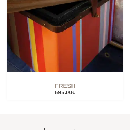
CÔTÉ LUMIÈRE
Lampes mobiles
Lampes filaires
CUISINES ET PIQUE-NIQUE
Accessoires de pique-nique
FRESH
595.00€
SERRES ET ABRIS
Cabanes / cabines