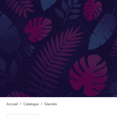
Accessoires de jardinage
Boites aux lettres
Enceintes extérieures
BACS ET JARDINIÈRES
Jarres / Vases
Potager
Pots / Bacs
Pots XXL
Accueil
Catalogue
Glacière
CÔTÉ EAU